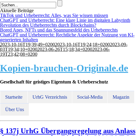
Aktuelle Beiträge
TikTok und Urheberrecht: Alles, was Sie wissen müssen
ChatGPT und Urheberrecht: Eine klare Linie im digitalen Labyrinth
Revolution des Urheberrechts durch Blockchains?
Bored Apes, NFTs und das Spannungsfeld des Urheberrechts
ChatGPT und Urheberrecht: Rechtliche Aspekte der Nutzung von KI-
generierten Inhalten
2023-10-16T19:39:49+0200
2023-10-16T19:24:18+0200
2023-09-
03T19:34:10+0200
2023-06-26T15:18:34+0200
2023-06-
19T23:42:08+0200
Kopien-brauchen-Originale.de
Gesellschaft für geistiges Eigentum & Urheberschutz
Startseite
UrhG Verzeichnis
Social-Media
Magazin
Über Uns
§ 137j UrhG Übergangsregelung aus Anlass