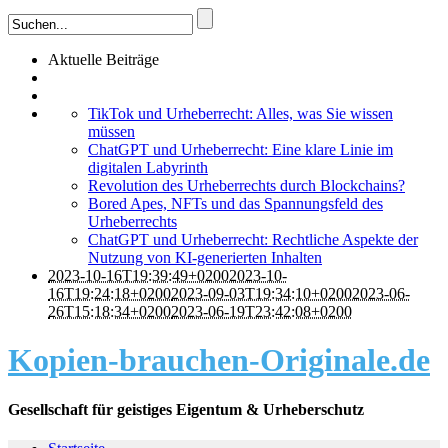
Aktuelle Beiträge
TikTok und Urheberrecht: Alles, was Sie wissen
müssen
ChatGPT und Urheberrecht: Eine klare Linie im
digitalen Labyrinth
Revolution des Urheberrechts durch Blockchains?
Bored Apes, NFTs und das Spannungsfeld des
Urheberrechts
ChatGPT und Urheberrecht: Rechtliche Aspekte der
Nutzung von KI-generierten Inhalten
2023-10-16T19:39:49+0200
2023-10-
16T19:24:18+0200
2023-09-03T19:34:10+0200
2023-06-
26T15:18:34+0200
2023-06-19T23:42:08+0200
Kopien-brauchen-Originale.de
Gesellschaft für geistiges Eigentum & Urheberschutz