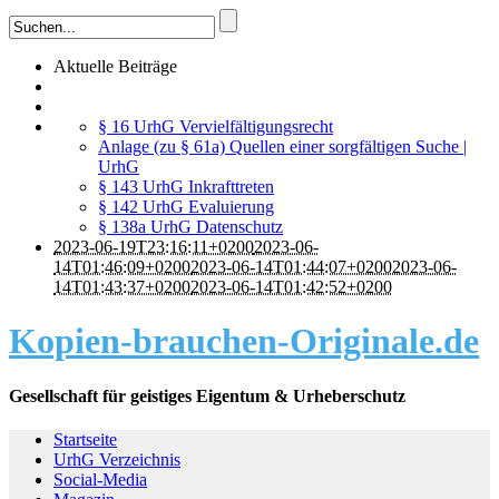
Aktuelle Beiträge
§ 16 UrhG Vervielfältigungsrecht
Anlage (zu § 61a) Quellen einer sorgfältigen Suche |
UrhG
§ 143 UrhG Inkrafttreten
§ 142 UrhG Evaluierung
§ 138a UrhG Datenschutz
2023-06-19T23:16:11+0200
2023-06-
14T01:46:09+0200
2023-06-14T01:44:07+0200
2023-06-
14T01:43:37+0200
2023-06-14T01:42:52+0200
Kopien-brauchen-Originale.de
Gesellschaft für geistiges Eigentum & Urheberschutz
Startseite
UrhG Verzeichnis
Social-Media