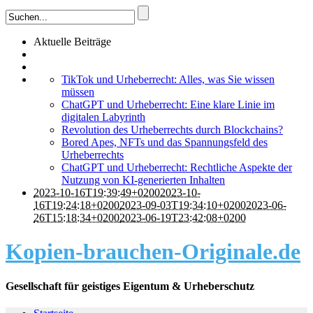
Aktuelle Beiträge
TikTok und Urheberrecht: Alles, was Sie wissen
müssen
ChatGPT und Urheberrecht: Eine klare Linie im
digitalen Labyrinth
Revolution des Urheberrechts durch Blockchains?
Bored Apes, NFTs und das Spannungsfeld des
Urheberrechts
ChatGPT und Urheberrecht: Rechtliche Aspekte der
Nutzung von KI-generierten Inhalten
2023-10-16T19:39:49+0200
2023-10-
16T19:24:18+0200
2023-09-03T19:34:10+0200
2023-06-
26T15:18:34+0200
2023-06-19T23:42:08+0200
Kopien-brauchen-Originale.de
Gesellschaft für geistiges Eigentum & Urheberschutz