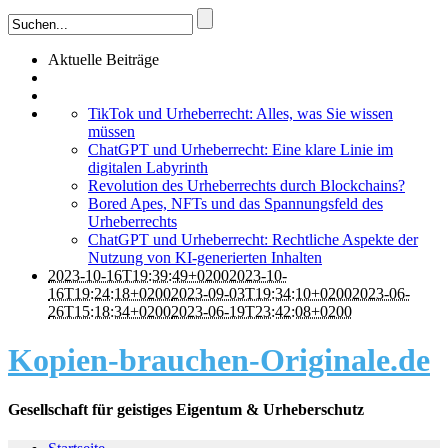
Aktuelle Beiträge
TikTok und Urheberrecht: Alles, was Sie wissen
müssen
ChatGPT und Urheberrecht: Eine klare Linie im
digitalen Labyrinth
Revolution des Urheberrechts durch Blockchains?
Bored Apes, NFTs und das Spannungsfeld des
Urheberrechts
ChatGPT und Urheberrecht: Rechtliche Aspekte der
Nutzung von KI-generierten Inhalten
2023-10-16T19:39:49+0200
2023-10-
16T19:24:18+0200
2023-09-03T19:34:10+0200
2023-06-
26T15:18:34+0200
2023-06-19T23:42:08+0200
Kopien-brauchen-Originale.de
Gesellschaft für geistiges Eigentum & Urheberschutz