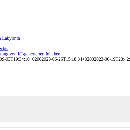
n Labyrinth
echts
ung von KI-generierten Inhalten
09-03T19:34:10+0200
2023-06-26T15:18:34+0200
2023-06-19T23:42