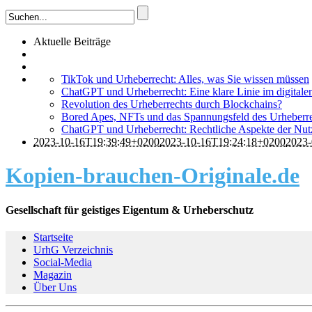
Aktuelle Beiträge
TikTok und Urheberrecht: Alles, was Sie wissen müssen
ChatGPT und Urheberrecht: Eine klare Linie im digitale
Revolution des Urheberrechts durch Blockchains?
Bored Apes, NFTs und das Spannungsfeld des Urheberr
ChatGPT und Urheberrecht: Rechtliche Aspekte der Nutz
2023-10-16T19:39:49+0200
2023-10-16T19:24:18+0200
2023-
Kopien-brauchen-Originale.de
Gesellschaft für geistiges Eigentum & Urheberschutz
Startseite
UrhG Verzeichnis
Social-Media
Magazin
Über Uns