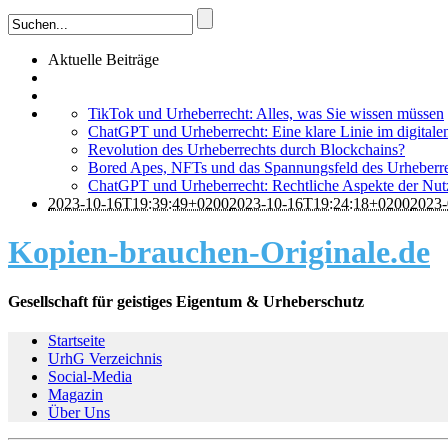
Aktuelle Beiträge
TikTok und Urheberrecht: Alles, was Sie wissen müssen
ChatGPT und Urheberrecht: Eine klare Linie im digitale
Revolution des Urheberrechts durch Blockchains?
Bored Apes, NFTs und das Spannungsfeld des Urheberr
ChatGPT und Urheberrecht: Rechtliche Aspekte der Nutz
2023-10-16T19:39:49+0200
2023-10-16T19:24:18+0200
2023-
Kopien-brauchen-Originale.de
Gesellschaft für geistiges Eigentum & Urheberschutz
Startseite
UrhG Verzeichnis
Social-Media
Magazin
Über Uns