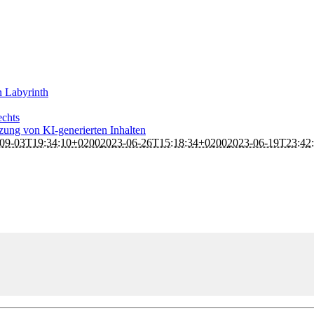
n Labyrinth
echts
ung von KI-generierten Inhalten
09-03T19:34:10+0200
2023-06-26T15:18:34+0200
2023-06-19T23:42