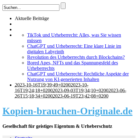
Aktuelle Beiträge
TikTok und Urheberrecht: Alles, was Sie wissen
müssen
ChatGPT und Urheberrecht: Eine klare Linie im
digitalen Labyrinth
Revolution des Urheberrechts durch Blockchains?
Bored Apes, NFTs und das Spannungsfeld des
Urheberrechts
ChatGPT und Urheberrecht: Rechtliche Aspekte der
Nutzung von KI-generierten Inhalten
2023-10-16T19:39:49+0200
2023-10-
16T19:24:18+0200
2023-09-03T19:34:10+0200
2023-06-
26T15:18:34+0200
2023-06-19T23:42:08+0200
Kopien-brauchen-Originale.de
Gesellschaft für geistiges Eigentum & Urheberschutz